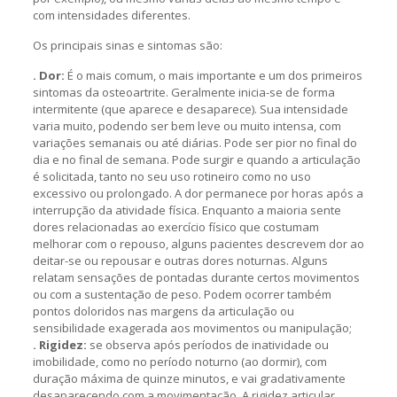
com intensidades diferentes.
Os principais sinas e sintomas são:
. Dor:
É o mais comum, o mais importante e um dos primeiros
sintomas da osteoartrite. Geralmente inicia-se de forma
intermitente (que aparece e desaparece). Sua intensidade
varia muito, podendo ser bem leve ou muito intensa, com
variações semanais ou até diárias. Pode ser pior no final do
dia e no final de semana. Pode surgir e quando a articulação
é solicitada, tanto no seu uso rotineiro como no uso
excessivo ou prolongado. A dor permanece por horas após a
interrupção da atividade física. Enquanto a maioria sente
dores relacionadas ao exercício físico que costumam
melhorar com o repouso, alguns pacientes descrevem dor ao
deitar-se ou repousar e outras dores noturnas. Alguns
relatam sensações de pontadas durante certos movimentos
ou com a sustentação de peso. Podem ocorrer também
pontos doloridos nas margens da articulação ou
sensibilidade exagerada aos movimentos ou manipulação;
. Rigidez:
se observa após períodos de inatividade ou
imobilidade, como no período noturno (ao dormir), com
duração máxima de quinze minutos, e vai gradativamente
desaparecendo com a movimentação. A rigidez articular