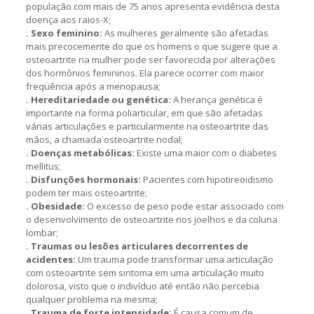
população com mais de 75 anos apresenta evidência desta
doença aos raios-X;
. Sexo feminino:
As mulheres geralmente são afetadas
mais precocemente do que os homens o que sugere que a
osteoartrite na mulher pode ser favorecida por alterações
dos hormônios femininos. Ela parece ocorrer com maior
freqüência após a menopausa;
. Hereditariedade ou genética:
A herança genética é
importante na forma poliarticular, em que são afetadas
várias articulações e particularmente na osteoartrite das
mãos, a chamada osteoartrite nodal;
. Doenças metabólicas:
Existe uma maior com o diabetes
mellitus;
. Disfunções hormonais:
Pacientes com hipotireoidismo
podem ter mais osteoartrite;
. Obesidade:
O excesso de peso pode estar associado com
o desenvolvimento de osteoartrite nos joelhos e da coluna
lombar;
. Traumas ou lesões articulares decorrentes de
acidentes:
Um trauma pode transformar uma articulação
com osteoartrite sem sintoma em uma articulação muito
dolorosa, visto que o indivíduo até então não percebia
qualquer problema na mesma;
. Trauma de forte intensidade:
É causa comum de