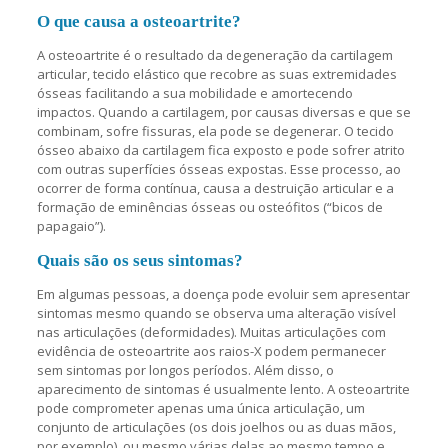
O que causa a osteoartrite?
A osteoartrite é o resultado da degeneração da cartilagem
articular, tecido elástico que recobre as suas extremidades
ósseas facilitando a sua mobilidade e amortecendo
impactos. Quando a cartilagem, por causas diversas e que se
combinam, sofre fissuras, ela pode se degenerar. O tecido
ósseo abaixo da cartilagem fica exposto e pode sofrer atrito
com outras superfícies ósseas expostas. Esse processo, ao
ocorrer de forma contínua, causa a destruição articular e a
formação de eminências ósseas ou osteófitos (“bicos de
papagaio”).
Quais são os seus sintomas?
Em algumas pessoas, a doença pode evoluir sem apresentar
sintomas mesmo quando se observa uma alteração visível
nas articulações (deformidades). Muitas articulações com
evidência de osteoartrite aos raios-X podem permanecer
sem sintomas por longos períodos. Além disso, o
aparecimento de sintomas é usualmente lento. A osteoartrite
pode comprometer apenas uma única articulação, um
conjunto de articulações (os dois joelhos ou as duas mãos,
por exemplo), ou mesmo várias delas ao mesmo tempo e