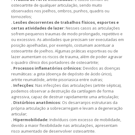
osteoartrite de qualquer articulação, sendo muito
observados nos joelhos, ombros, punhos, quadris ou
tornozelos;
. Lesões decorrentes de trabalhos físicos, esportes e
certas atividades de lazer:
Nesses casos as articulações
sofrem pequenos traumas de modo prolongado, repetitivo e
ou excessivo. As atividades que precisam ser executadas em
posição ajoelhadas, por exemplo, costumam acentuar a
osteoartrite de joelhos. Algumas práticas esportivas ou de
lazer aumentam os riscos de trauma, além de poder agravar
o quadro clínico dos portadores de osteoartrite;
. Processos inflamatórios crônicos:
Devidos as doenças
reumáticas: a gota (doença de depósito de ácido úrico),
artrite reumatóide, artrite pisoriasica entre outras;
. Infecções:
Nas infecções das articulações (artrite séptica),
podemos observar a destruição da cartilagem de forma
agressiva, capaz de destruir rapidamente uma articulação;
. Distúrbios anatômicos:
Os desarranjos estruturais da
própria articulação a sobrecarregam e levam a degeneração
articular;
. Hipermobilidade:
Indivíduos com excesso de mobilidade,
devido a maior flexibilidade nas articulações, apresentam
risco aumentado de desenvolver osteoartrite.