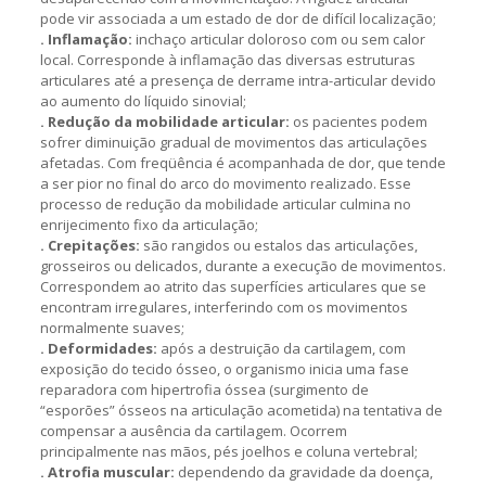
pode vir associada a um estado de dor de difícil localização;
. Inflamação:
inchaço articular doloroso com ou sem calor
local. Corresponde à inflamação das diversas estruturas
articulares até a presença de derrame intra-articular devido
ao aumento do líquido sinovial;
. Redução da mobilidade articular:
os pacientes podem
sofrer diminuição gradual de movimentos das articulações
afetadas. Com freqüência é acompanhada de dor, que tende
a ser pior no final do arco do movimento realizado. Esse
processo de redução da mobilidade articular culmina no
enrijecimento fixo da articulação;
. Crepitações:
são rangidos ou estalos das articulações,
grosseiros ou delicados, durante a execução de movimentos.
Correspondem ao atrito das superfícies articulares que se
encontram irregulares, interferindo com os movimentos
normalmente suaves;
. Deformidades:
após a destruição da cartilagem, com
exposição do tecido ósseo, o organismo inicia uma fase
reparadora com hipertrofia óssea (surgimento de
“esporões” ósseos na articulação acometida) na tentativa de
compensar a ausência da cartilagem. Ocorrem
principalmente nas mãos, pés joelhos e coluna vertebral;
. Atrofia muscular:
dependendo da gravidade da doença,