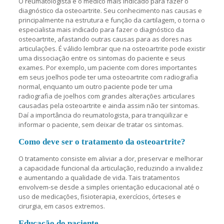
O reumatologista é o médico mais indicado para fazer o
diagnóstico da osteoartrite. Seu conhecimento nas causas e
principalmente na estrutura e função da cartilagem, o torna o
especialista mais indicado para fazer o diagnóstico da
osteoartrite, afastando outras causas para as dores nas
articulações. É válido lembrar que na osteoartrite pode existir
uma dissociação entre os sintomas do paciente e seus
exames. Por exemplo, um paciente com dores importantes
em seus joelhos pode ter uma osteoartrite com radiografia
normal, enquanto um outro paciente pode ter uma
radiografia de joelhos com grandes alterações articulares
causadas pela osteoartrite e ainda assim não ter sintomas.
Daí a importância do reumatologista, para tranqüilizar e
informar o paciente, sem deixar de tratar os sintomas.
Como deve ser o tratamento da osteoartrite?
O tratamento consiste em aliviar a dor, preservar e melhorar
a capacidade funcional da articulação, reduzindo a invalidez
e aumentando a qualidade de vida. Tais tratamentos
envolvem-se desde a simples orientação educacional até o
uso de medicações, fisioterapia, exercícios, órteses e
cirurgia, em casos extremos.
Educação do paciente