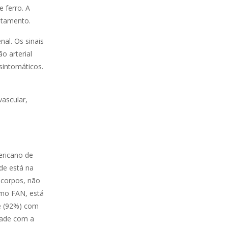
 ferro. A
atamento.
al. Os sinais
o arterial
sintomáticos.
vascular,
ericano de
de está na
icorpos, não
omo FAN, está
de (92%) com
idade com a