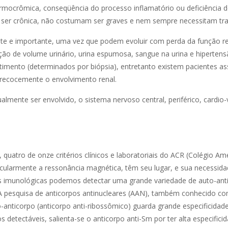
mocrômica, conseqüência do processo inflamatório ou deficiência de
 ser crônica, não costumam ser graves e nem sempre necessitam tr
e e importante, uma vez que podem evoluir com perda da função ren
 de volume urinário, urina espumosa, sangue na urina e hipertensã
timento (determinados por biópsia), entretanto existem pacientes as
 precocemente o envolvimento renal.
lmente ser envolvido, o sistema nervoso central, periférico, cardio-
 quatro de onze critérios clínicos e laboratoriais do ACR (Colégio Am
cularmente a ressonância magnética, têm seu lugar, e sua necessida
as imunológicas podemos detectar uma grande variedade de auto-ant
A pesquisa de anticorpos antinucleares (AAN), também conhecido c
anticorpo (anticorpo anti-ribossômico) guarda grande especificida
detectáveis, salienta-se o anticorpo anti-Sm por ter alta especific