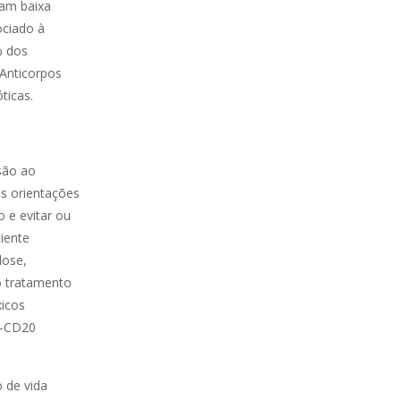
ham baixa
ociado à
% dos
 Anticorpos
ticas.
são ao
as orientações
o e evitar ou
iente
dose,
o tratamento
xicos
i-CD20
 de vida