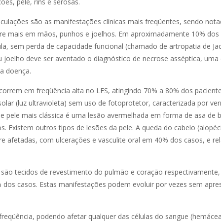
es, pele, rins e serosas.
iculações são as manifestações clínicas mais freqüentes, sendo no
orre mais em mãos, punhos e joelhos. Em aproximadamente 10% dos 
ula, sem perda de capacidade funcional (chamado de artropatia de Ja
u joelho deve ser aventado o diagnóstico de necrose asséptica, uma
ia doença.
orrem em freqüência alta no LES, atingindo 70% a 80% dos paciente
lar (luz ultravioleta) sem uso de fotoprotetor, caracterizada por ve
 de pele mais clássica é uma lesão avermelhada em forma de asa de 
. Existem outros tipos de lesões da pele. A queda do cabelo (alopé
e afetadas, com ulcerações e vasculite oral em 40% dos casos, e re
o são tecidos de revestimento do pulmão e coração respectivamente
50% dos casos. Estas manifestações podem evoluir por vezes sem apr
eqüência, podendo afetar qualquer das células do sangue (hemáceas