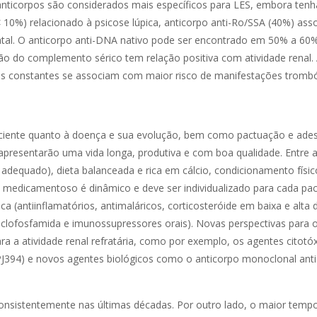
anticorpos são considerados mais específicos para LES, embora ten
< 10%) relacionado à psicose lúpica, anticorpo anti-Ro/SSA (40%) ass
atal. O anticorpo anti-DNA nativo pode ser encontrado em 50% a 60
o do complemento sérico tem relação positiva com atividade renal.
os constantes se associam com maior risco de manifestações trombó
ciente quanto à doença e sua evolução, bem como pactuação e ade
apresentarão uma vida longa, produtiva e com boa qualidade. Entre 
adequado), dieta balanceada e rica em cálcio, condicionamento físic
o medicamentoso é dinâmico e deve ser individualizado para cada pac
a (antiinflamatórios, antimaláricos, corticosteróide em baixa e alta 
iclofosfamida e imunossupressores orais). Novas perspectivas para 
ra a atividade renal refratária, como por exemplo, os agentes citotó
 LPJ394) e novos agentes biológicos como o anticorpo monoclonal ant
sistentemente nas últimas décadas. Por outro lado, o maior tempo