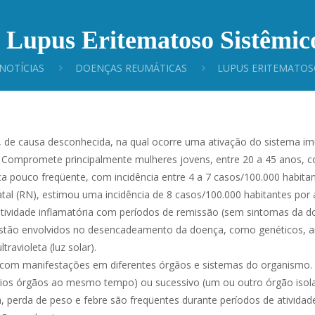
Lupus Eritematoso Sistêmic
NOTÍCIAS
DOENÇAS REUMÁTICAS
LUPUS ERITEMATOS
, de causa desconhecida, na qual ocorre uma ativação do sistema im
s. Compromete principalmente mulheres jovens, entre 20 a 45 anos, 
ça pouco freqüente, com incidência entre 4 a 7 casos/100.000 habita
atal (RN), estimou uma incidência de 8 casos/100.000 habitantes por
 atividade inflamatória com períodos de remissão (sem sintomas da d
estão envolvidos no desencadeamento da doença, como genéticos, a
ravioleta (luz solar).
), com manifestações em diferentes órgãos e sistemas do organismo.
os órgãos ao mesmo tempo) ou sucessivo (um ou outro órgão isol
, perda de peso e febre são freqüentes durante períodos de atividad