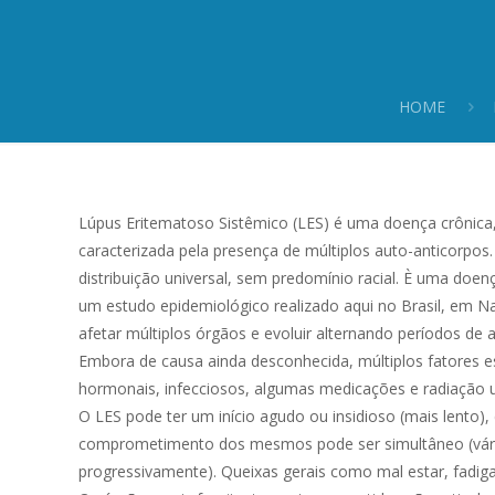
HOME
Lúpus Eritematoso Sistêmico (LES) é uma doença crônica
caracterizada pela presença de múltiplos auto-anticorpo
distribuição universal, sem predomínio racial. È uma doen
um estudo epidemiológico realizado aqui no Brasil, em N
afetar múltiplos órgãos e evoluir alternando períodos de
Embora de causa ainda desconhecida, múltiplos fatores 
hormonais, infecciosos, algumas medicações e radiação ult
O LES pode ter um início agudo ou insidioso (mais lento
comprometimento dos mesmos pode ser simultâneo (vári
progressivamente). Queixas gerais como mal estar, fadiga