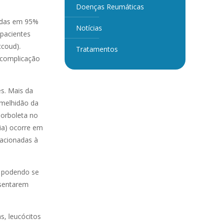
Doenças Reumáticas
tadas em 95%
Notícias
pacientes
ccoud).
Tratamentos
 complicação
s. Mais da
rmelhidão da
borboleta no
cia) ocorre em
lacionadas à
, podendo se
esentarem
, leucócitos