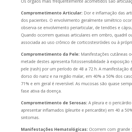
Os órgãos mais freqüentemente acometidos são articulaçõ
Comprometimento Articular:
Dor e inflamação das art
dos pacientes. O envolvimento geralmente simétrico oc
observa-se envolvimento periarticular, de tendões e cáps
Quando ocorrem queixas articulares em ombro, quadril o
associada ao uso crônico de corticostesróides ou à própr
Comprometimento da Pele:
Manifestações cutâneas oc
metade destes apresenta fotossensibilidade à exposição so
pele (rash) por um período de 48 a 72 h. A manifestação
dorso do nariz e na região malar, em 40% a 50% dos casos
71% e em geral é reversível. As mucosas são quase sempr
fase ativa da doença.
Comprometimento de Serosas:
A pleura e o pericárdi
apresentar inflamados (pleurite e pericardite) em 40 a 
sintomas.
Manifestações Hematológicas:
Ocorrem com grande fr