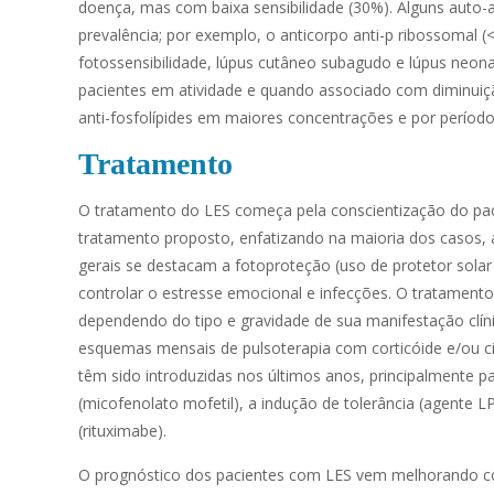
doença, mas com baixa sensibilidade (30%). Alguns auto-
prevalência; por exemplo, o anticorpo anti-p ribossomal (
fotossensibilidade, lúpus cutâneo subagudo e lúpus neon
pacientes em atividade e quando associado com diminuiçã
anti-fosfolípides em maiores concentrações e por períod
Tratamento
O tratamento do LES começa pela conscientização do pa
tratamento proposto, enfatizando na maioria dos casos, 
gerais se destacam a fotoproteção (uso de protetor solar 
controlar o estresse emocional e infecções. O tratament
dependendo do tipo e gravidade de sua manifestação clínic
esquemas mensais de pulsoterapia com corticóide e/ou c
têm sido introduzidas nos últimos anos, principalmente pa
(micofenolato mofetil), a indução de tolerância (agente
(rituximabe).
O prognóstico dos pacientes com LES vem melhorando con