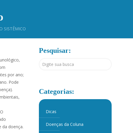
o
O SISTÊMICO
Pesquisar:
unológico,
com
ntes por ano;
 ano. Pode
oença).
Categorias:
mbientais,
Dicas
 O
ado
Doenças da Coluna
e da doença.