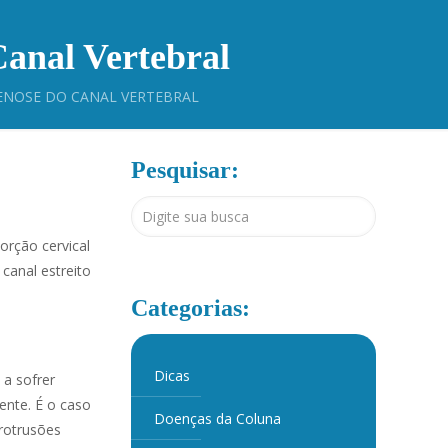
Canal Vertebral
ENOSE DO CANAL VERTEBRAL
Pesquisar:
orção cervical
canal estreito
Categorias:
Dicas
 a sofrer
ente. É o caso
Doenças da Coluna
protrusões