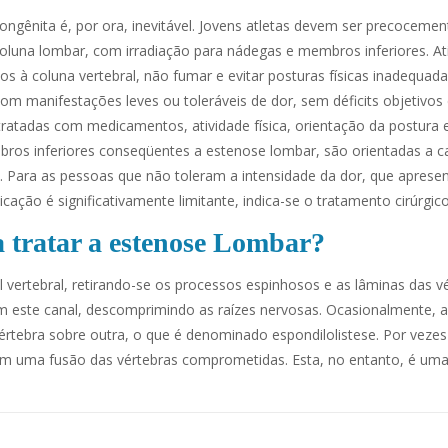
congênita é, por ora, inevitável. Jovens atletas devem ser precocemen
luna lombar, com irradiação para nádegas e membros inferiores. Ati
os à coluna vertebral, não fumar e evitar posturas físicas inadequad
om manifestações leves ou toleráveis de dor, sem déficits objetivos
 tratadas com medicamentos, atividade física, orientação da postur
bros inferiores conseqüentes a estenose lombar, são orientadas a 
. Para as pessoas que não toleram a intensidade da dor, que apresen
ação é significativamente limitante, indica-se o tratamento cirúrgico
ra tratar a estenose Lombar?
al vertebral, retirando-se os processos espinhosos e as lâminas das v
im este canal, descomprimindo as raízes nervosas. Ocasionalmente, 
bra sobre outra, o que é denominado espondilolistese. Por vezes
com uma fusão das vértebras comprometidas. Esta, no entanto, é um