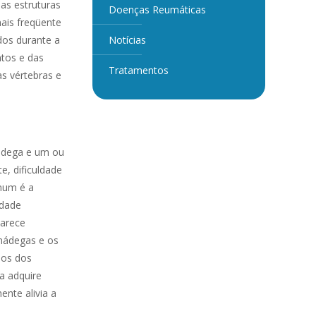
 as estruturas
Doenças Reumáticas
ais freqüente
dos durante a
Notícias
ntos e das
Tratamentos
s vértebras e
ádega e um ou
e, dificuldade
omum é a
ldade
parece
 nádegas e os
los dos
a adquire
nte alivia a