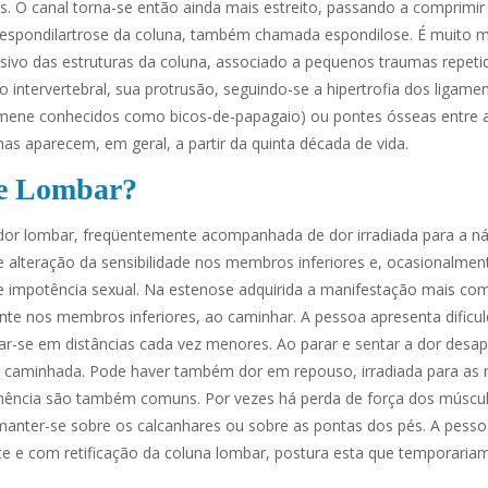
tos. O canal torna-se então ainda mais estreito, passando a comprimir
a espondilartrose da coluna, também chamada espondilose. É muito m
ivo das estruturas da coluna, associado a pequenos traumas repeti
o intervertebral, sua protrusão, seguindo-se a hipertrofia dos ligame
armene conhecidos como bicos-de-papagaio) ou pontes ósseas entre a
as aparecem, em geral, a partir da quinta década de vida.
se Lombar?
or lombar, freqüentemente acompanhada de dor irradiada para a n
alteração da sensibilidade nos membros inferiores e, ocasionalment
 de impotência sexual. Na estenose adquirida a manifestação mais c
ente nos membros inferiores, ao caminhar. A pessoa apresenta dificu
tar-se em distâncias cada vez menores. Ao parar e sentar a dor desa
 a caminhada. Pode haver também dor em repouso, irradiada para as
mência são também comuns. Por vezes há perda de força dos múscu
 manter-se sobre os calcanhares ou sobre as pontas dos pés. A pesso
e e com retificação da coluna lombar, postura esta que temporariame