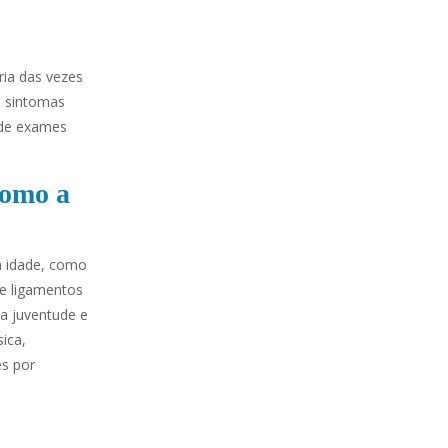
ria das vezes
s sintomas
s de exames
como a
a idade, como
 e ligamentos
a juventude e
sica,
es por