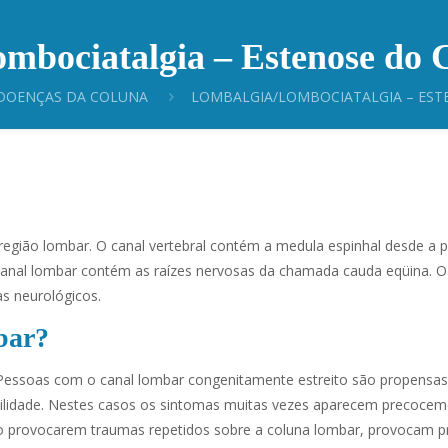
mbociatalgia – Estenose do 
DOENÇAS DA COLUNA
LOMBALGIA/LOMBOCIATALGIA – EST
região lombar. O canal vertebral contém a medula espinhal desde a p
 canal lombar contém as raízes nervosas da chamada cauda eqüina. O 
as neurológicos.
bar?
 Pessoas com o canal lombar congenitamente estreito são propensas
ilidade. Nestes casos os sintomas muitas vezes aparecem precocem
, ao provocarem traumas repetidos sobre a coluna lombar, provocam 