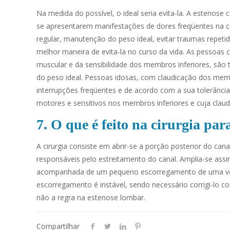
Na medida do possível, o ideal seria evita-la. A estenose 
se apresentarem manifestações de dores freqüentes na co
regular, manutenção do peso ideal, evitar traumas repetid
melhor maneira de evita-la no curso da vida. As pessoas c
muscular e da sensibilidade dos membros inferiores, são
do peso ideal. Pessoas idosas, com claudicação dos mem
interrupções freqüentes e de acordo com a sua tolerância
motores e sensitivos nos membros inferiores e cuja claudic
7. O que é feito na cirurgia pa
A cirurgia consiste em abrir-se a porção posterior do can
responsáveis pelo estreitamento do canal. Amplia-se ass
acompanhada de um pequeno escorregamento de uma vérte
escorregamento é instável, sendo necessário corrigi-lo 
não a regra na estenose lombar.
Compartilhar