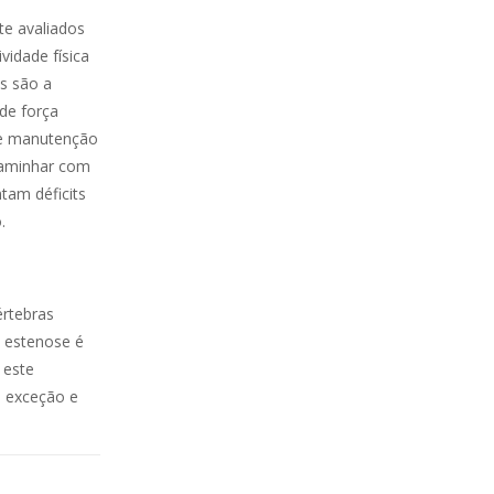
te avaliados
vidade física
as são a
 de força
a e manutenção
caminhar com
tam déficits
.
értebras
a estenose é
 este
a exceção e