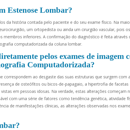
tem Estenose Lombar?
dos da história contada pelo paciente e do seu exame físico. Na maio
urocirurgião, um ortopedista ou ainda um cirurgião vascular, pois o
os membros inferiores. A confirmação do diagnóstico é feita atravé
ografia computadorizada da coluna lombar.
o diretamente pelos exames de imagem 
mografia Computadorizada?
que correspondem ao desgaste das suas estruturas que surgem com 
presença de osteófitos ou bicos-de-papagaio, a hipertrofia de facetas
e vistas em pessoas idosas. Na verdade, estas alterações começam n
iável com uma série de fatores como tendência genética, atividade fí
ência de manifestações clínicas, as alterações observadas nos exam
ombar?