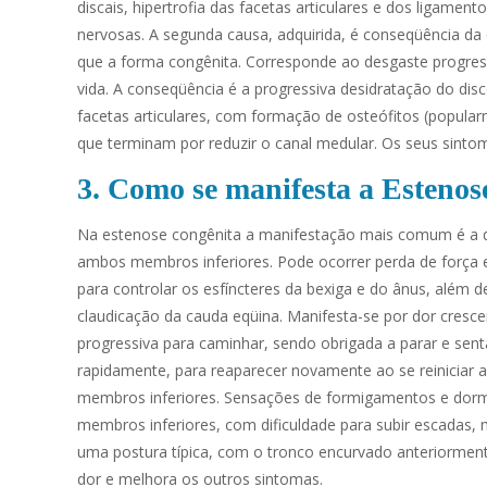
discais, hipertrofia das facetas articulares e dos ligamen
nervosas. A segunda causa, adquirida, é conseqüência d
que a forma congênita. Corresponde ao desgaste progress
vida. A conseqüência é a progressiva desidratação do disc
facetas articulares, com formação de osteófitos (popul
que terminam por reduzir o canal medular. Os seus sintom
3
.
Como se manifesta a Esteno
Na estenose congênita a manifestação mais comum é a d
ambos membros inferiores. Pode ocorrer perda de força e 
para controlar os esfíncteres da bexiga e do ânus, além
claudicação da cauda eqüina. Manifesta-se por dor cresc
progressiva para caminhar, sendo obrigada a parar e sen
rapidamente, para reaparecer novamente ao se reiniciar
membros inferiores. Sensações de formigamentos e dor
membros inferiores, com dificuldade para subir escadas,
uma postura típica, com o tronco encurvado anteriorment
dor e melhora os outros sintomas.