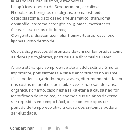
M
etabólicas: raquitismos, osteoporose;
I
diopáticas: doença de Scheuermann, escoliose;
N
eoplasias benignas e malignas: teoma osteóide,
osteoblastoma, cisto ósseo aneurismático, granuloma
eosinófilo, sarcoma osteogênico, gliomas, metástases
ósseas, leucemias e linfomas;
C
ongênitas: diastematomielia, hemivértebras, escoliose,
lipomas, cisto dermóide.
Outros diagnósticos diferenciais devem ser lembrados como
as dores psicogênicas, posturais e a fibromialgia juvenil.
A faixa etária que compreende até a adolescência é muito
importante, pois sintomas e sinais encontrados no exame
físico podem sugerir doenças graves, diferentemente da dor
nas costas no adulto, que muitas vezes não são de causa
orgânica. Portanto, caso nesta faixa etária a causa não for
identificada de imediato, os exames subsidiários deverão
ser repetidos em tempo hábil, pois somente após um
período de tempo evolutivo a causa dos sintomas poderá
ser elucidada.
Compartilhar