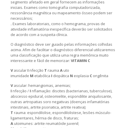
segmento afetado em geral fornecem as informações
iniciais. Exames como tomografia computadorizada,
ressonância magnética ou mapeamento ósseo podem ser
necessários;
.
Exames laboratoriais, como o hemograma, provas de
atividade inflamatória inespecífica deverão ser solicitados
de acordo com a suspeita clínica.
O diagnóstico deve ser guiado pelas informações colhidas
acima. Afim de facilitar o diagnóstico diferencial utilizaremos
uma classificação que utiliza uma regra memônica muito
interessante e fácil de memorizar:
VITAMIN C
V
ascular
I
nfecção
T
rauma
A
uto
imunidade
M
etabólica
I
diopática
N
eoplasia
C
ongênita
V
ascular: hemangiomas, anemias;
I
nfecção /
I
nflamação: discites (bacterianas, tuberculose),
abscesso epidural, osteomielite, espondilite anquilosante,
outras artropatias soro negativas (doenças infamatórias
intestinais, artrite psoriatica, artrite reativa);
T
rauma: espondilolise, espondilolistese, lesões músculo-
ligamentares, hérnia de disco, fraturas;
A
utoimunes: artrite reumatóide juvenil;