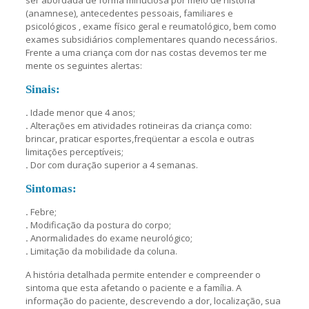
ser abordada de forma minuciosa por meio de história
(anamnese), antecedentes pessoais, familiares e
psicológicos , exame físico geral e reumatológico, bem como
exames subsidiários complementares quando necessários.
Frente a uma criança com dor nas costas devemos ter me
mente os seguintes alertas:
Sinais:
.
Idade menor que 4 anos;
.
Alterações em atividades rotineiras da criança como:
brincar, praticar esportes,freqüentar a escola e outras
limitações perceptíveis;
.
Dor com duração superior a 4 semanas.
Sintomas:
.
Febre;
.
Modificação da postura do corpo;
.
Anormalidades do exame neurológico;
.
Limitação da mobilidade da coluna.
A história detalhada permite entender e compreender o
sintoma que esta afetando o paciente e a família. A
informação do paciente, descrevendo a dor, localização, sua