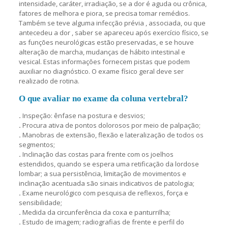
intensidade, caráter, irradiação, se a dor é aguda ou crônica,
fatores de melhora e piora, se precisa tomar remédios.
Também se teve alguma infecção prévia , associada, ou que
antecedeu a dor , saber se apareceu após exercício físico, se
as funções neurológicas estão preservadas, e se houve
alteração de marcha, mudanças de hábito intestinal e
vesical. Estas informações fornecem pistas que podem
auxiliar no diagnóstico. O exame físico geral deve ser
realizado de rotina.
O que avaliar no exame da coluna vertebral?
.
Inspeção: ênfase na postura e desvios;
.
Procura ativa de pontos dolorosos por meio de palpação;
.
Manobras de extensão, flexão e lateralização de todos os
segmentos;
.
Inclinação das costas para frente com os joelhos
estendidos, quando se espera uma retificação da lordose
lombar; a sua persistência, limitação de movimentos e
inclinação acentuada são sinais indicativos de patologia;
.
Exame neurológico com pesquisa de reflexos, força e
sensibilidade;
.
Medida da circunferência da coxa e panturrilha;
.
Estudo de imagem; radiografias de frente e perfil do